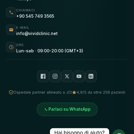
CHIAMACI
+90 545 749 3565
E-MAIL
info@vividclinic.net
ORE
Lun-sab · 09:00-20:00 (GMT+3)
Ospedale partner allineato a JCI
4,9/5 da oltre 256 pazienti
Parlaci su WhatsApp
Hai bisogno di aiuto?