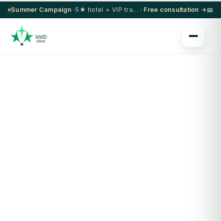
Summer Campaign ·
5★ hotel + VIP transfer on select procedures
· Free consultation →