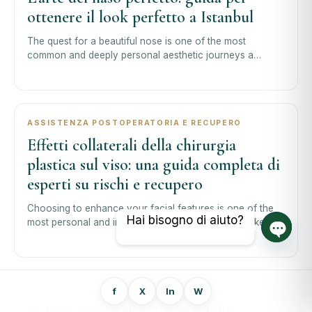
ottenere il look perfetto a Istanbul
The quest for a beautiful nose is one of the most
common and deeply personal aesthetic journeys a
person can undertake. When you type “
ASSISTENZA POSTOPERATORIA E RECUPERO
Effetti collaterali della chirurgia
plastica sul viso: una guida completa di
esperti su rischi e recupero
Choosing to enhance your facial features is one of the
Hai bisogno di aiuto?
most personal and impactful decisions one can make.
When considering this journey, it
Chat a
ESTETICA DEL VISO
f
X
In
W