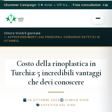
Summer Campaign ·
5★ hotel + VIP transfer on select procedures
· Free consultation →
Clinica Vivid
/
Il giornale
— APPROFONDIMENTI DAI PRINCIPALI CHIRURGHI ESTETICI DI
ISTANBUL
Costo della rinoplastica in
Turchia: 5 incredibili vantaggi
che devi conoscere
14 OTTOBRE 2024
CLINICA VIVID
ESTETICA DEL VISO