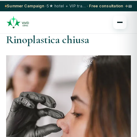
Summer Campaign ·
5★ hotel + VIP transfer on select procedures
· Free consultation →
Rinoplastica chiusa