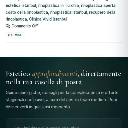
estetica Istanbul
,
rinoplastica in Turchia
,
rinoplastica aperta
,
costo della rinoplastica
,
rinoplastica Istanbul
,
recupero della
rinoplastica
,
Clinica Vivid Istanbul
Comments Off
READ MORE...
Estetico
approfondimenti
, direttamente
nella tua casella di posta.
Guide chirurgiche, consigli per la convalescenza e offerte
stagionali esclusive, a cura del nostro team medico. Puoi
disiscriverti in qualsiasi momento.
Indirizzo e-mail