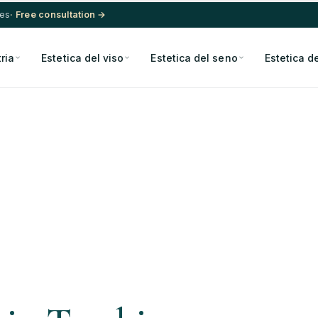
res
· Free consultation →
ria
Estetica del viso
Estetica del seno
Estetica d