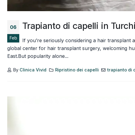
Trapianto di capelli in Turch
06
Feb
If you’re seriously considering a hair transplan
global center for hair transplant surgery, welcoming hu
East.But popularity alone...
By
Clinica Vivid
Ripristino dei capelli
trapianto di 