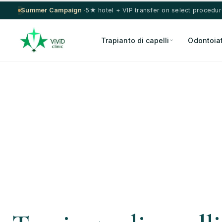
Summer Campaign ·
5★ hotel + VIP transfer on select procedu
Trapianto di capelli
Odontoiat