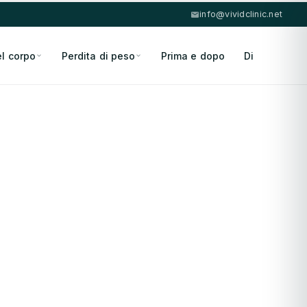
info@vividclinic.net
el corpo
Perdita di peso
Prima e dopo
Di