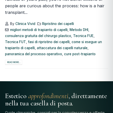
people are curious about the process: how is a hair
transplant...
By
Clinica Vivid
Ripristino dei capelli
migliori metodi di trapianto di capelli
,
Metodo DHI
,
consulenza gratuita del chirurgo plastico
,
Tecnica FUE
,
Tecnica FUT
,
fasi di ripristino dei capelli
,
come si esegue un
trapianto di capelli
,
attaccatura dei capelli naturale
,
panoramica del processo operativo
,
cure post-trapianto
READ MORE...
Estetico
approfondimenti
, direttamente
nella tua casella di posta.
Guide chirurgiche, consigli per la convalescenza e offerte