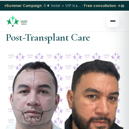
Summer Campaign ·
5★ hotel + VIP transfer on select procedures
· Free consultation →
Post-Transplant Care