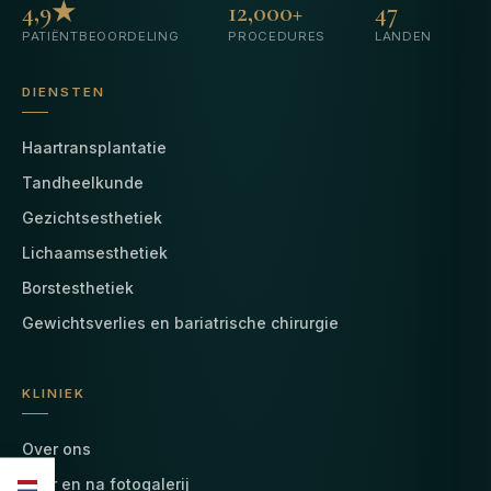
4,9★
12,000+
47
PATIËNTBEOORDELING
PROCEDURES
LANDEN
DIENSTEN
Haartransplantatie
Tandheelkunde
Gezichtsesthetiek
Lichaamsesthetiek
Borstesthetiek
Gewichtsverlies en bariatrische chirurgie
KLINIEK
Over ons
Voor en na fotogalerij