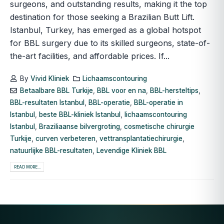
surgeons, and outstanding results, making it the top
destination for those seeking a Brazilian Butt Lift.
Istanbul, Turkey, has emerged as a global hotspot
for BBL surgery due to its skilled surgeons, state-of-
the-art facilities, and affordable prices. If...
By
Vivid Kliniek
Lichaamscontouring
Betaalbare BBL Turkije
,
BBL voor en na
,
BBL-hersteltips
,
BBL-resultaten Istanbul
,
BBL-operatie
,
BBL-operatie in
Istanbul
,
beste BBL-kliniek Istanbul
,
lichaamscontouring
Istanbul
,
Braziliaanse bilvergroting
,
cosmetische chirurgie
Turkije
,
curven verbeteren
,
vettransplantatiechirurgie
,
natuurlijke BBL-resultaten
,
Levendige Kliniek BBL
READ MORE...