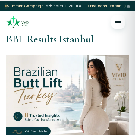
Summer Campaign ·
5★ hotel + VIP transfer on select procedures
· Free consultation →
BBL Results Istanbul