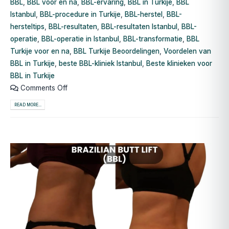
BBL
,
BBL voor en na
,
BBL-ervaring
,
BBL in Turkije
,
BBL
Istanbul
,
BBL-procedure in Turkije
,
BBL-herstel
,
BBL-
hersteltips
,
BBL-resultaten
,
BBL-resultaten Istanbul
,
BBL-
operatie
,
BBL-operatie in Istanbul
,
BBL-transformatie
,
BBL
Turkije voor en na
,
BBL Turkije Beoordelingen
,
Voordelen van
BBL in Turkije
,
beste BBL-kliniek Istanbul
,
Beste klinieken voor
BBL in Turkije
Comments Off
READ MORE...