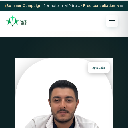
Summer Campaign ·
5★ hotel + VIP transfer on select procedures
· Free consultation →