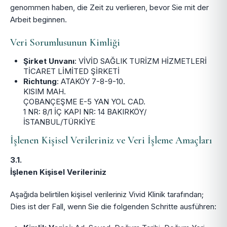
genommen haben, die Zeit zu verlieren, bevor Sie mit der
Arbeit beginnen.
Veri Sorumlusunun Kimliği
Şirket Unvanı
: VİVİD SAĞLIK TURİZM HİZMETLERİ
TİCARET LİMİTED ŞİRKETİ
Richtung
: ATAKÖY 7-8-9-10.
KISIM MAH.
ÇOBANÇEŞME E-5 YAN YOL CAD.
1 NR: 8/1 İÇ KAPI NR: 14 BAKIRKÖY/
İSTANBUL/TÜRKİYE
İşlenen Kişisel Verileriniz ve Veri İşleme Amaçları
3.1.
İşlenen Kişisel Verileriniz
Aşağıda belirtilen kişisel verileriniz Vivid Klinik tarafından;
Dies ist der Fall, wenn Sie die folgenden Schritte ausführen: