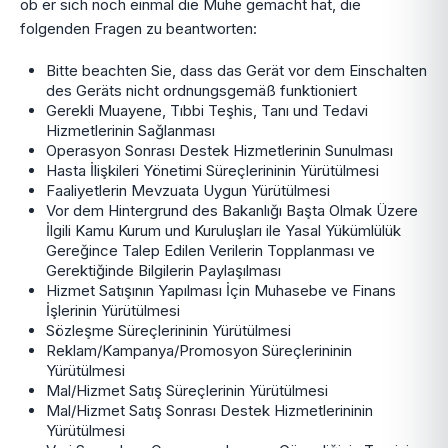
ob er sich noch einmal die Mühe gemacht hat, die
folgenden Fragen zu beantworten:
Bitte beachten Sie, dass das Gerät vor dem Einschalten
des Geräts nicht ordnungsgemäß funktioniert
Gerekli Muayene, Tıbbi Teşhis, Tanı und Tedavi
Hizmetlerinin Sağlanması
Operasyon Sonrası Destek Hizmetlerinin Sunulması
Hasta İlişkileri Yönetimi Süreçlerininin Yürütülmesi
Faaliyetlerin Mevzuata Uygun Yürütülmesi
Vor dem Hintergrund des Bakanlığı Başta Olmak Üzere
İlgili Kamu Kurum und Kuruluşları ile Yasal Yükümlülük
Gereğince Talep Edilen Verilerin Topplanması ve
Gerektiğinde Bilgilerin Paylaşılması
Hizmet Satışının Yapılması İçin Muhasebe ve Finans
İşlerinin Yürütülmesi
Sözleşme Süreçlerininin Yürütülmesi
Reklam/Kampanya/Promosyon Süreçlerininin
Yürütülmesi
Mal/Hizmet Satış Süreçlerinin Yürütülmesi
Mal/Hizmet Satış Sonrası Destek Hizmetlerininin
Yürütülmesi