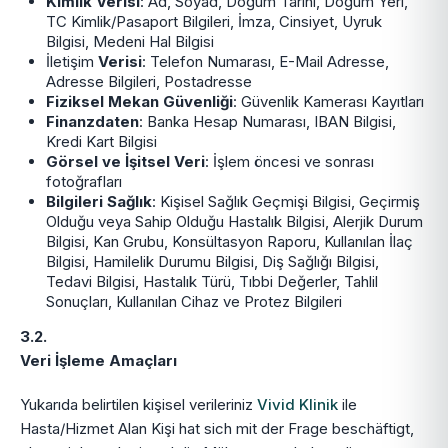
Kimlik Verisi
: Ad, Soyad, Doğum Tarihi, Doğum Yeri,
TC Kimlik/Pasaport Bilgileri, İmza, Cinsiyet, Uyruk
Bilgisi, Medeni Hal Bilgisi
İletişim
Verisi
: Telefon Numarası, E-Mail Adresse,
Adresse Bilgileri, Postadresse
Fiziksel Mekan Güvenliği
: Güvenlik Kamerası Kayıtları
Finanzdaten
: Banka Hesap Numarası, IBAN Bilgisi,
Kredi Kart Bilgisi
Görsel ve İşitsel Veri
: İşlem öncesi ve sonrası
fotoğrafları
Bilgileri Sağlık
: Kişisel Sağlık Geçmişi Bilgisi, Geçirmiş
Olduğu veya Sahip Olduğu Hastalık Bilgisi, Alerjik Durum
Bilgisi, Kan Grubu, Konsültasyon Raporu, Kullanılan İlaç
Bilgisi, Hamilelik Durumu Bilgisi, Diş Sağlığı Bilgisi,
Tedavi Bilgisi, Hastalık Türü, Tıbbi Değerler, Tahlil
Sonuçları, Kullanılan Cihaz ve Protez Bilgileri
3.2.
Veri İşleme Amaçları
Yukarıda belirtilen kişisel verileriniz
Vivid Klinik
ile
Hasta/Hizmet Alan Kişi hat sich mit der Frage beschäftigt,