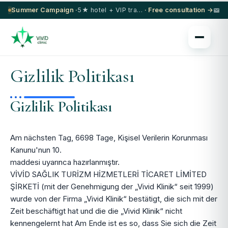
Summer Campaign ·
5★ hotel + VIP transfer on select procedures
· Free consultation →
Gizlilik Politikası
Gizlilik Politikası
Am nächsten Tag, 6698 Tage, Kişisel Verilerin Korunması
Kanunu'nun 10.
maddesi uyarınca hazırlanmıştır.
VİVİD SAĞLIK TURİZM HİZMETLERİ TİCARET LİMİTED
ŞİRKETİ (mit der Genehmigung der „Vivid Klinik“ seit 1999)
wurde von der Firma „Vivid Klinik“ bestätigt, die sich mit der
Zeit beschäftigt hat und die die „Vivid Klinik“ nicht
kennengelernt hat Am Ende ist es so, dass Sie sich die Zeit