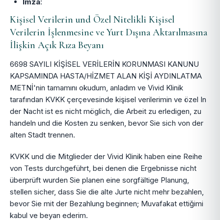
Imza
:
Kişisel Verilerin und Özel Nitelikli Kişisel
Verilerin İşlenmesine ve Yurt Dışına Aktarılmasına
İlişkin Açık Rıza Beyanı
6698 SAYILI KİŞİSEL VERİLERİN KORUNMASI KANUNU
KAPSAMINDA HASTA/HİZMET ALAN KİŞİ AYDINLATMA
METNİ'nin tamamını okudum, anladım ve Vivid Klinik
tarafından KVKK çerçevesinde kişisel verilerimin ve özel In
der Nacht ist es nicht möglich, die Arbeit zu erledigen, zu
handeln und die Kosten zu senken, bevor Sie sich von der
alten Stadt trennen.
KVKK und die Mitglieder der Vivid Klinik haben eine Reihe
von Tests durchgeführt, bei denen die Ergebnisse nicht
überprüft wurden Sie planen eine sorgfältige Planung,
stellen sicher, dass Sie die alte Jurte nicht mehr bezahlen,
bevor Sie mit der Bezahlung beginnen; Muvafakat ettiğimi
kabul ve beyan ederim.