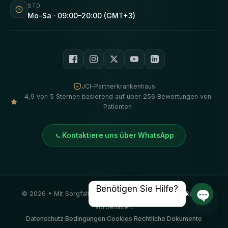
STD
Mo–Sa · 09:00–20:00 (GMT+3)
JCI-Partnerkrankenhaus
4,9 von 5 Sternen basierend auf über 256 Bewertungen von
Patienten
Kontaktiere uns über WhatsApp
Benötigen Sie Hilfe?
©
2026
• Mit Sorgfalt hergestellt von
Vivid Klinik
. Alle Rechte
vorbehalten.
Offene
Datenschutz
·
Bedingungen
·
Cookies
·
Rechtliche Dokumente