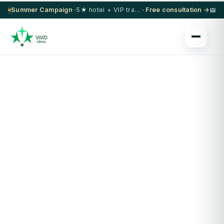
Summer Campaign ·
5★ hotel + VIP transfer on select procedures
· Free consultation →