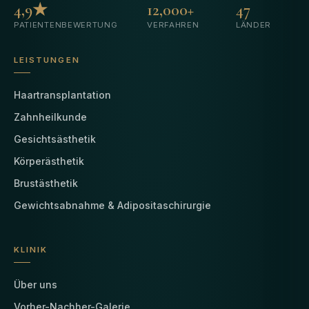
4,9★
12,000+
47
PATIENTENBEWERTUNG
VERFAHREN
LÄNDER
LEISTUNGEN
Haartransplantation
Zahnheilkunde
Gesichtsästhetik
Körperästhetik
Brustästhetik
Gewichtsabnahme & Adipositaschirurgie
KLINIK
Über uns
Vorher-Nachher-Galerie