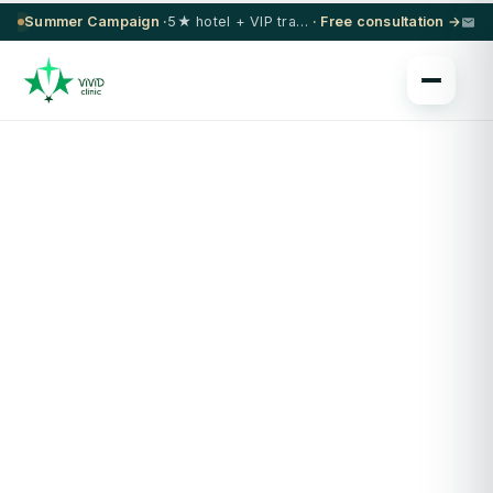
Summer Campaign ·
5★ hotel + VIP transfer on select procedures
· Free consultation →