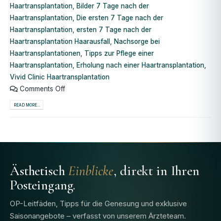
Haartransplantation
,
Bilder 7 Tage nach der
Haartransplantation
,
Die ersten 7 Tage nach der
Haartransplantation
,
ersten 7 Tage nach der
Haartransplantation Haarausfall
,
Nachsorge bei
Haartransplantationen
,
Tipps zur Pflege einer
Haartransplantation
,
Erholung nach einer Haartransplantation
,
Vivid Clinic Haartransplantation
Comments Off
READ MORE...
Ästhetisch
Einblicke
, direkt in Ihren
Posteingang.
OP-Leitfäden, Tipps für die Genesung und exklusive
Saisonangebote – verfasst von unserem Ärzteteam.