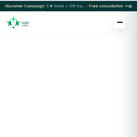
Summer Campaign ·
5★ hotel + VIP transfer on select procedures
· Free consultation →