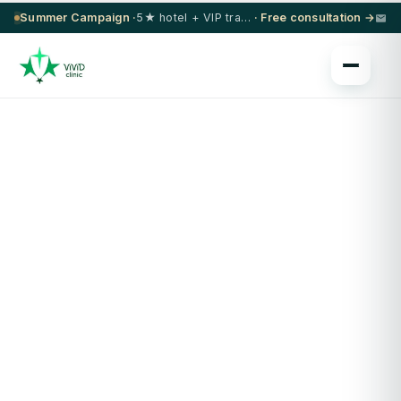
Summer Campaign ·
5★ hotel + VIP transfer on select procedures
· Free consultation →