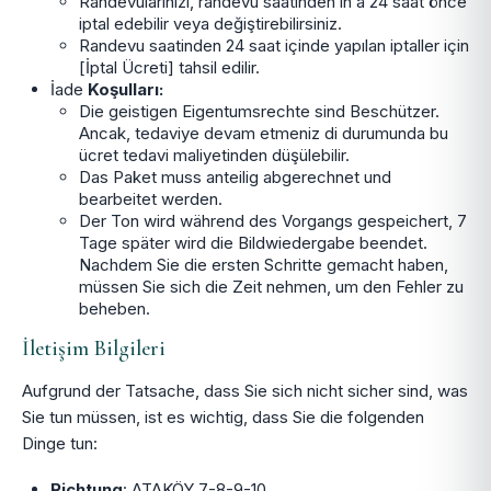
Randevularınızı, randevu saatinden in a 24 saat önce
iptal edebilir veya değiştirebilirsiniz.
Randevu saatinden 24 saat içinde yapılan iptaller için
[İptal Ücreti] tahsil edilir.
İade
Koşulları:
Die geistigen Eigentumsrechte sind Beschützer.
Ancak, tedaviye devam etmeniz di durumunda bu
ücret tedavi maliyetinden düşülebilir.
Das Paket muss anteilig abgerechnet und
bearbeitet werden.
Der Ton wird während des Vorgangs gespeichert, 7
Tage später wird die Bildwiedergabe beendet.
Nachdem Sie die ersten Schritte gemacht haben,
müssen Sie sich die Zeit nehmen, um den Fehler zu
beheben.
İletişim Bilgileri
Aufgrund der Tatsache, dass Sie sich nicht sicher sind, was
Sie tun müssen, ist es wichtig, dass Sie die folgenden
Dinge tun:
Richtung
: ATAKÖY 7-8-9-10.