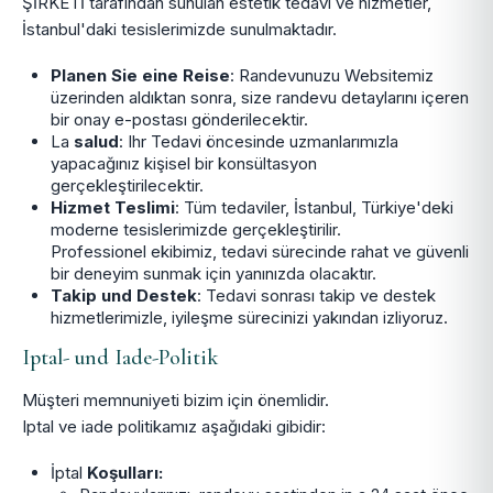
ŞİRKETİ tarafından sunulan estetik tedavi ve hizmetler,
İstanbul'daki tesislerimizde sunulmaktadır.
Planen Sie eine Reise
: Randevunuzu Websitemiz
üzerinden aldıktan sonra, size randevu detaylarını içeren
bir onay e-postası gönderilecektir.
La
salud
: Ihr Tedavi öncesinde uzmanlarımızla
yapacağınız kişisel bir konsültasyon
gerçekleştirilecektir.
Hizmet Teslimi
: Tüm tedaviler, İstanbul, Türkiye'deki
moderne tesislerimizde gerçekleştirilir.
Professionel ekibimiz, tedavi sürecinde rahat ve güvenli
bir deneyim sunmak için yanınızda olacaktır.
Takip und Destek
: Tedavi sonrası takip ve destek
hizmetlerimizle, iyileşme sürecinizi yakından izliyoruz.
Iptal- und Iade-Politik
Müşteri memnuniyeti bizim için önemlidir.
Iptal ve iade politikamız aşağıdaki gibidir:
İptal
Koşulları: