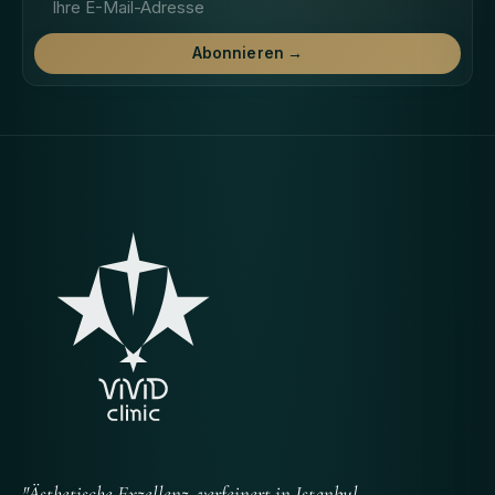
Abonnieren →
"Ästhetische Exzellenz, verfeinert in Istanbul –