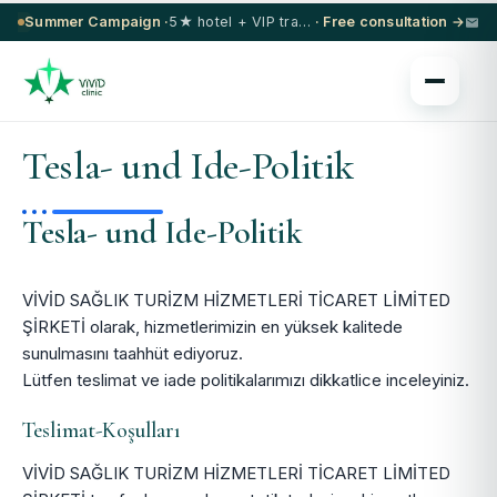
Summer Campaign ·
5★ hotel + VIP transfer on select procedures
· Free consultation →
Tesla- und Ide-Politik
Tesla- und Ide-Politik
VİVİD SAĞLIK TURİZM HİZMETLERİ TİCARET LİMİTED
ŞİRKETİ olarak, hizmetlerimizin en yüksek kalitede
sunulmasını taahhüt ediyoruz.
Lütfen teslimat ve iade politikalarımızı dikkatlice inceleyiniz.
Teslimat-Koşulları
VİVİD SAĞLIK TURİZM HİZMETLERİ TİCARET LİMİTED