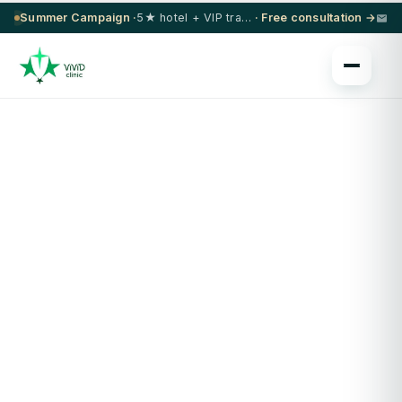
Summer Campaign ·
5★ hotel + VIP transfer on select procedures
· Free consultation →