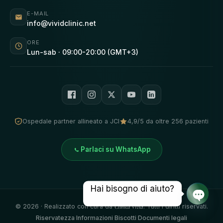
E-MAIL
info@vividclinic.net
ORE
Lun-sab · 09:00-20:00 (GMT+3)
Ospedale partner allineato a JCI
4,9/5 da oltre 256 pazienti
Parlaci su WhatsApp
Hai bisogno di aiuto?
©
2026
· Realizzato con cura da
Clinica Vivid
. Tutti i diritti riservati.
Chat a
Riservatezza
·
Informazioni
·
Biscotti
·
Documenti legali