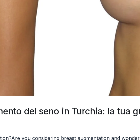
mento del seno in Turchia: la tua g
ion?Are you considering breast augmentation and wonderin