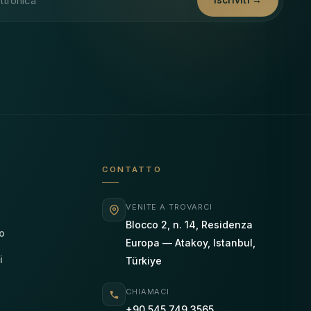
Iscriviti →
CONTATTO
VENITE A TROVARCI
Blocco 2, n. 14, Residenza
o
Europa — Atakoy, Istanbul,
i
Türkiye
CHIAMACI
+90 545 749 3565