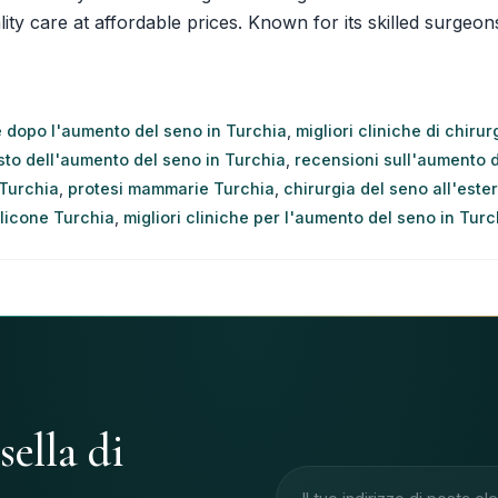
ity care at affordable prices. Known for its skilled surgeons 
e dopo l'aumento del seno in Turchia
,
migliori cliniche di chiru
sto dell'aumento del seno in Turchia
,
recensioni sull'aumento d
 Turchia
,
protesi mammarie Turchia
,
chirurgia del seno all'este
ilicone Turchia
,
migliori cliniche per l'aumento del seno in Turc
sella di
Indirizzo e-mail