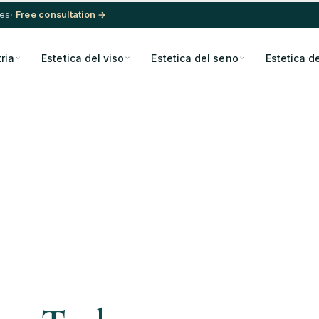
res
· Free consultation →
ria
Estetica del viso
Estetica del seno
Estetica d