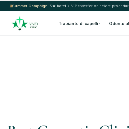
Summer Campaign ·
5★ hotel + VIP transfer on select procedu
Trapianto di capelli
Odontoiat