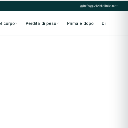
info@vividclinic.net
el corpo
Perdita di peso
Prima e dopo
Di