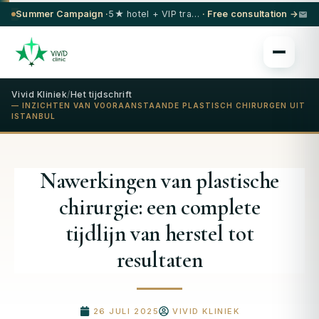
Summer Campaign ·
5★ hotel + VIP transfer on select procedures
· Free consultation →
Vivid Kliniek
/
Het tijdschrift
— INZICHTEN VAN VOORAANSTAANDE PLASTISCH CHIRURGEN UIT
ISTANBUL
Nawerkingen van plastische
chirurgie: een complete
tijdlijn van herstel tot
resultaten
26 JULI 2025
VIVID KLINIEK