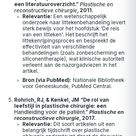
een literatuuroverzicht.”
Plastische en
reconstructieve chirurgie
, 2011.
Relevantie:
Een wetenschappelijk
onderzoek naar littekenbehandeling levert
sterk bewijs voor het hoofdstuk 'De reis
van een litteken'. Het beschrijft het
littekenrijpingsproces en bespreekt de
effectiviteit van verschillende
behandelingen (zoals zonbescherming en
siliconentherapie), wat klinische autoriteit
verleent aan de nazorgadviezen in het
artikel.
Bron (via PubMed):
Nationale Bibliotheek
voor Geneeskunde, PubMed Central.
Rohrich, RJ, & Kenkel, JM “De rol van
leefstijl in plastische chirurgie: een
Handleiding voor de patiënt.”
Plastische en
reconstructieve chirurgie
, 2017.
Relevantie:
Dit soort artikelen uit een
belangrijk tijdschrift over plastische