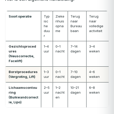
Soort operatie
Typ
Zieke
Terug
Terug
isc
nhuis
naar
naar
he
opna
Bureau
volledige
duu
me
baan
activiteit
r
Gezichtsproced
1–4
0–1
7–14
3–4
ures
uur
nacht
dagen
weken
(Neuscorrectie,
Facelift)
Borstprocedures
1–3
0–1
7–10
4–6
(Vergroting, Lift)
uur
nacht
dagen
weken
Lichaamscontou
2–5
1–2
10–21
6–8
ring
uur
nacht
dagen
weken
(Buikwandcorrect
en
ie, Lipo)