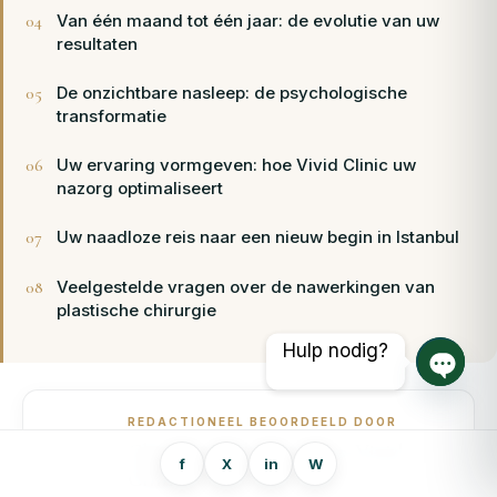
Van één maand tot één jaar: de evolutie van uw
resultaten
De onzichtbare nasleep: de psychologische
transformatie
Uw ervaring vormgeven: hoe Vivid Clinic uw
nazorg optimaliseert
Uw naadloze reis naar een nieuw begin in Istanbul
Veelgestelde vragen over de nawerkingen van
plastische chirurgie
Hulp nodig?
Open 
REDACTIONEEL BEOORDEELD DOOR
Chirurgisch bestuur van Vivid
f
X
in
W
Clinic