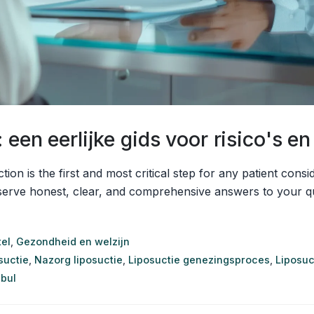
een eerlijke gids voor risico's en 
ction is the first and most critical step for any patient con
deserve honest, clear, and comprehensive answers to your q
el
,
Gezondheid en welzijn
suctie
,
Nazorg liposuctie
,
Liposuctie genezingsproces
,
Liposuc
nbul