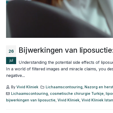
Bijwerkingen van liposuctie: 
26
jul
Understanding the potential side effects of liposu
In a world of filtered images and miracle claims, you 
negative...
By
Vivid Kliniek
Lichaamscontouring
,
Nazorg en herst
Lichaamscontouring
,
cosmetische chirurgie Turkije
,
lipo
bijwerkingen van liposuctie
,
Vivid Kliniek
,
Vivid Kliniek Ista