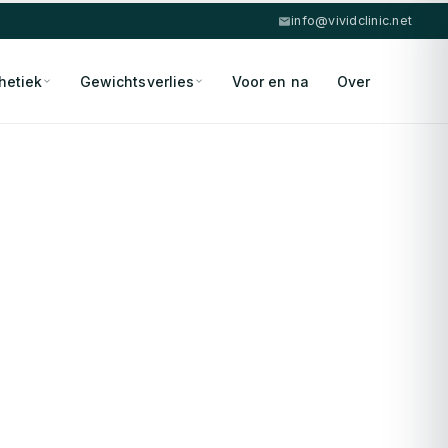
info@vividclinic.net
hetiek
Gewichtsverlies
Voor en na
Over