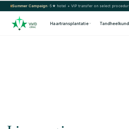
Summer Campaign ·
5★ hotel + VIP transfer on select procedu
Haartransplantatie
Tandheelkun