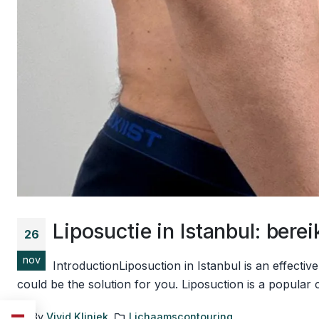
Liposuctie in Istanbul: be
26
nov
IntroductionLiposuction in Istanbul is an effecti
could be the solution for you. Liposuction is a popular
By
Vivid Kliniek
Lichaamscontouring