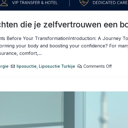
ichten die je zelfvertrouwen een b
ghts Before Your TransformationIntroduction: A Journey T
sforming your body and boosting your confidence? For many 
surance, comfort,...
urgie
liposuctie
,
Liposuctie Turkije
Comments Off