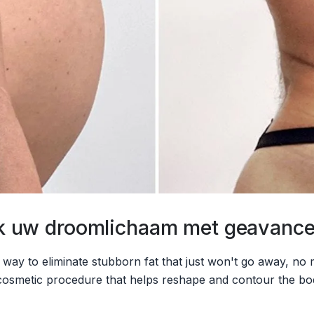
reik uw droomlichaam met geavanc
ve way to eliminate stubborn fat that just won't go away, n
 cosmetic procedure that helps reshape and contour the bod