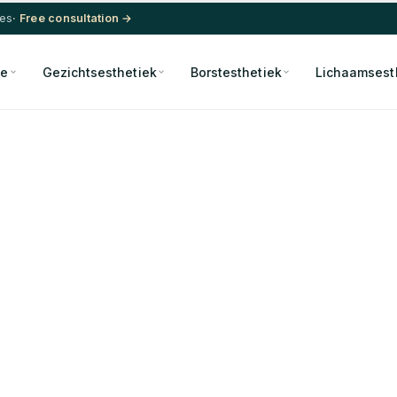
res
· Free consultation →
de
Gezichtsesthetiek
Borstesthetiek
Lichaamsest