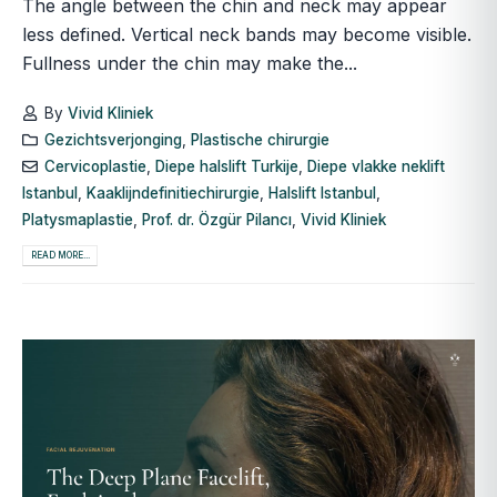
The angle between the chin and neck may appear
less defined. Vertical neck bands may become visible.
Fullness under the chin may make the...
By
Vivid Kliniek
Gezichtsverjonging
,
Plastische chirurgie
Cervicoplastie
,
Diepe halslift Turkije
,
Diepe vlakke neklift
Istanbul
,
Kaaklijndefinitiechirurgie
,
Halslift Istanbul
,
Platysmaplastie
,
Prof. dr. Özgür Pilancı
,
Vivid Kliniek
READ MORE...