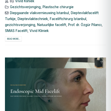
By
Vivid Kliniek
Gezichtsverjonging
,
Plastische chirurgie
Diepgaande vlakvernieuwing Istanbul
,
Dieptevlakfacelift
Turkije
,
Dieptevlaktechniek
,
Faceliftchirurg Istanbul
,
gezichtsverjonging
,
Natuurlijke facelift
,
Prof. dr. Özgür Pilancı
,
SMAS Facelift
,
Vivid Kliniek
READ MORE...