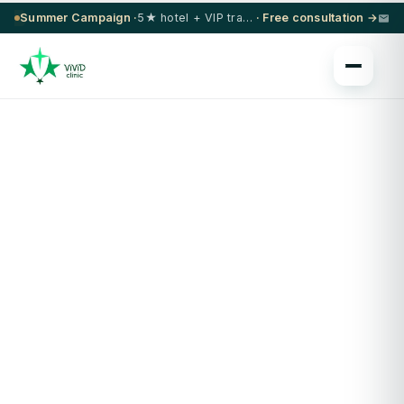
Summer Campaign ·
5★ hotel + VIP transfer on select procedures
· Free consultation →