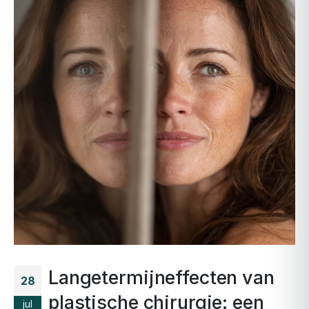
Langetermijneffecten van
28
plastische chirurgie: een
jul