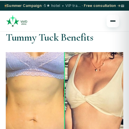
Summer Campaign ·
5★ hotel + VIP transfer on select procedures
· Free consultation →
Tummy Tuck Benefits