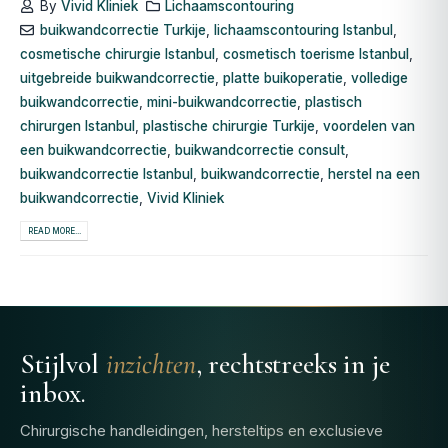
By
Vivid Kliniek
Lichaamscontouring
buikwandcorrectie Turkije
,
lichaamscontouring Istanbul
,
cosmetische chirurgie Istanbul
,
cosmetisch toerisme Istanbul
,
uitgebreide buikwandcorrectie
,
platte buikoperatie
,
volledige
buikwandcorrectie
,
mini-buikwandcorrectie
,
plastisch
chirurgen Istanbul
,
plastische chirurgie Turkije
,
voordelen van
een buikwandcorrectie
,
buikwandcorrectie consult
,
buikwandcorrectie Istanbul
,
buikwandcorrectie
,
herstel na een
buikwandcorrectie
,
Vivid Kliniek
READ MORE...
Stijlvol
inzichten
, rechtstreeks in je
inbox.
Chirurgische handleidingen, hersteltips en exclusieve