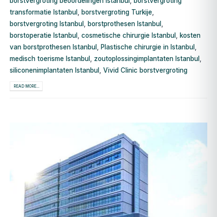
borstvergroting beoordelingen Istanbul
,
borstvergroting
transformatie Istanbul
,
borstvergroting Turkije
,
borstvergroting Istanbul
,
borstprothesen Istanbul
,
borstoperatie Istanbul
,
cosmetische chirurgie Istanbul
,
kosten
van borstprothesen Istanbul
,
Plastische chirurgie in Istanbul
,
medisch toerisme Istanbul
,
zoutoplossingimplantaten Istanbul
,
siliconenimplantaten Istanbul
,
Vivid Clinic borstvergroting
READ MORE...