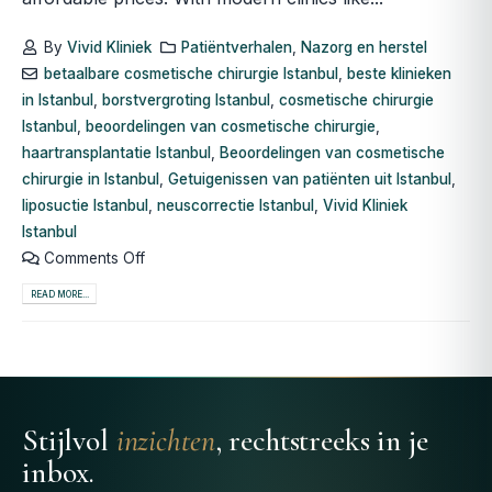
By
Vivid Kliniek
Patiëntverhalen
,
Nazorg en herstel
betaalbare cosmetische chirurgie Istanbul
,
beste klinieken
in Istanbul
,
borstvergroting Istanbul
,
cosmetische chirurgie
Istanbul
,
beoordelingen van cosmetische chirurgie
,
haartransplantatie Istanbul
,
Beoordelingen van cosmetische
chirurgie in Istanbul
,
Getuigenissen van patiënten uit Istanbul
,
liposuctie Istanbul
,
neuscorrectie Istanbul
,
Vivid Kliniek
Istanbul
Comments Off
READ MORE...
Stijlvol
inzichten
, rechtstreeks in je
inbox.