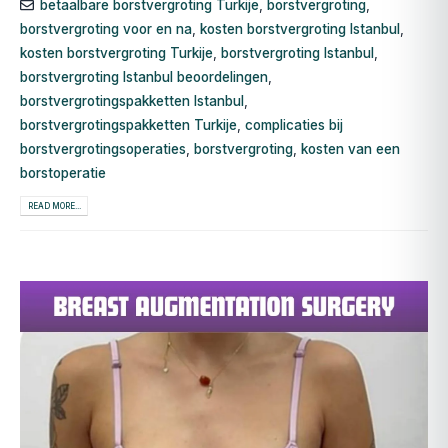
betaalbare borstvergroting Turkije
,
borstvergroting
,
borstvergroting voor en na
,
kosten borstvergroting Istanbul
,
kosten borstvergroting Turkije
,
borstvergroting Istanbul
,
borstvergroting Istanbul beoordelingen
,
borstvergrotingspakketten Istanbul
,
borstvergrotingspakketten Turkije
,
complicaties bij
borstvergrotingsoperaties
,
borstvergroting
,
kosten van een
borstoperatie
READ MORE...