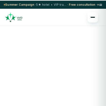
Summer Campaign ·
5★ hotel + VIP transfer on select procedures
· Free consultation →