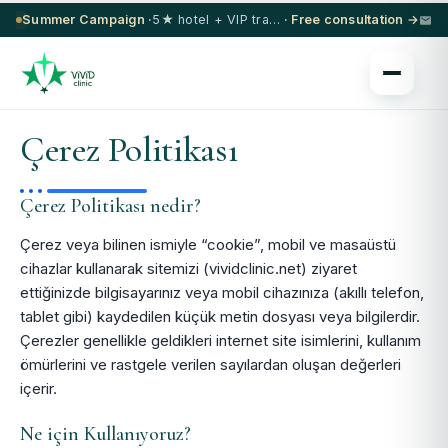
Summer Campaign ·
5★ hotel + VIP transfer on select procedures
· Free consultation →
Çerez Politikası
Çerez Politikası nedir?
Çerez veya bilinen ismiyle “cookie”, mobil ve masaüstü
cihazlar kullanarak sitemizi (vividclinic.net) ziyaret
ettiğinizde bilgisayarınız veya mobil cihazınıza (akıllı telefon,
tablet gibi) kaydedilen küçük metin dosyası veya bilgilerdir.
Çerezler genellikle geldikleri internet site isimlerini, kullanım
ömürlerini ve rastgele verilen sayılardan oluşan değerleri
içerir.
Ne için Kullanıyoruz?