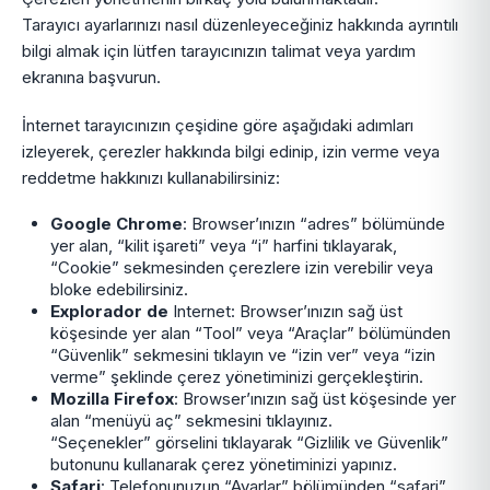
Tarayıcı ayarlarınızı nasıl düzenleyeceğiniz hakkında ayrıntılı
bilgi almak için lütfen tarayıcınızın talimat veya yardım
ekranına başvurun.
İnternet tarayıcınızın çeşidine göre aşağıdaki adımları
izleyerek, çerezler hakkında bilgi edinip, izin verme veya
reddetme hakkınızı kullanabilirsiniz:
Google Chrome
: Browser’ınızın “adres” bölümünde
yer alan, “kilit işareti” veya “i” harfini tıklayarak,
“Cookie” sekmesinden çerezlere izin verebilir veya
bloke edebilirsiniz.
Explorador de
Internet: Browser’ınızın sağ üst
köşesinde yer alan “Tool” veya “Araçlar” bölümünden
“Güvenlik” sekmesini tıklayın ve “izin ver” veya “izin
verme” şeklinde çerez yönetiminizi gerçekleştirin.
Mozilla Firefox
: Browser’ınızın sağ üst köşesinde yer
alan “menüyü aç” sekmesini tıklayınız.
“Seçenekler” görselini tıklayarak “Gizlilik ve Güvenlik”
butonunu kullanarak çerez yönetiminizi yapınız.
Safari
: Telefonunuzun “Ayarlar” bölümünden “safari”