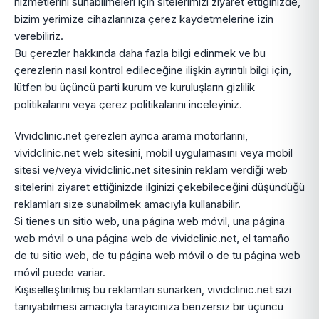
hizmetlerini sunabilmeleri için sitelerimizi ziyaret ettiğinizde,
bizim yerimize cihazlarınıza çerez kaydetmelerine izin
verebiliriz.
Bu çerezler hakkında daha fazla bilgi edinmek ve bu
çerezlerin nasıl kontrol edileceğine ilişkin ayrıntılı bilgi için,
lütfen bu üçüncü parti kurum ve kuruluşların gizlilik
politikalarını veya çerez politikalarını inceleyiniz.
Vividclinic.net çerezleri ayrıca arama motorlarını,
vividclinic.net web sitesini, mobil uygulamasını veya mobil
sitesi ve/veya vividclinic.net sitesinin reklam verdiği web
sitelerini ziyaret ettiğinizde ilginizi çekebileceğini düşündüğü
reklamları size sunabilmek amacıyla kullanabilir.
Si tienes un sitio web, una página web móvil, una página
web móvil o una página web de vividclinic.net, el tamaño
de tu sitio web, de tu página web móvil o de tu página web
móvil puede variar.
Kişiselleştirilmiş bu reklamları sunarken, vividclinic.net sizi
tanıyabilmesi amacıyla tarayıcınıza benzersiz bir üçüncü