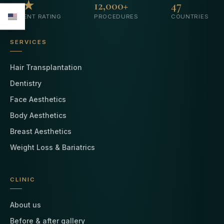
4.9★
12,000+
47
PATIENT RATING
PROCEDURES
COUNTRIES
SERVICES
Hair Transplantation
Dentistry
Face Aesthetics
Body Aesthetics
Breast Aesthetics
Weight Loss & Bariatrics
CLINIC
About us
Before & after gallery