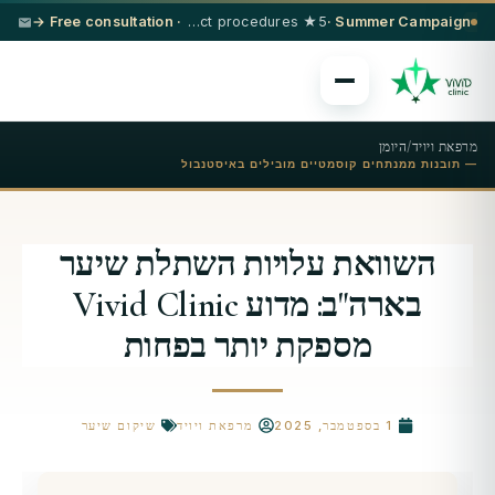
· Free consultation →
5★ hotel + VIP transfer on select procedures
Summer Campaign ·
מרפאת ויויד
/
היומן
— תובנות ממנתחים קוסמטיים מובילים באיסטנבול
השוואת עלויות השתלת שיער
בארה"ב: מדוע Vivid Clinic
מספקת יותר בפחות
1 בספטמבר, 2025
מרפאת ויויד
שיקום שיער