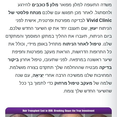
משדה התעופה למלון מפואר
מלון 5 כוכבים
להירגע
ולהסתגל. לאחר מכן תפגשו עם שלכם
מנתח פלסטי של
Vivid Clinic
לבדיקה מפורטת ופרטנית, אישית לפני
הניתוח
יִעוּץ
, שם תעצבו יחד את קו השיער החדש שלכם.
ביום הניתוח, תעברו את ההליך במתקן המוסמך והמתקדם
שלנו.
טיפול לאחר הניתוח
מתחיל באופן מיידי, וכולל את
כל התרופות הדרושות, הוראות מעקב מפורטות וחפיפת
שיער ראשונה במרפאה. לפני שתעזבו, טיפול אחרון
ביקור
בדיקה
מבטיח שההחלמה שלך תתקדם בצורה מושלמת.
המחויבות שלנו ממשיכה הרבה אחרי
יְצִיאָה
, עם שנה
שלמה של
מעקב טיפול מרחוק
כדי לתמוך בך ככל
שהשיער החדש שלך צומח.