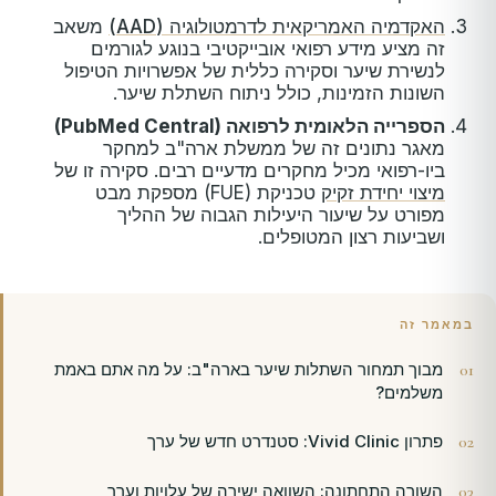
האקדמיה האמריקאית לדרמטולוגיה (AAD)
משאב
זה מציע מידע רפואי אובייקטיבי בנוגע לגורמים
לנשירת שיער וסקירה כללית של אפשרויות הטיפול
השונות הזמינות, כולל ניתוח השתלת שיער.
הספרייה הלאומית לרפואה (PubMed Central)
מאגר נתונים זה של ממשלת ארה"ב למחקר
ביו-רפואי מכיל מחקרים מדעיים רבים. סקירה זו של
מיצוי יחידת זקיק
טכניקת (FUE) מספקת מבט
מפורט על שיעור היעילות הגבוה של ההליך
ושביעות רצון המטופלים.
במאמר זה
מבוך תמחור השתלות שיער בארה"ב: על מה אתם באמת
משלמים?
פתרון Vivid Clinic: סטנדרט חדש של ערך
השורה התחתונה: השוואה ישירה של עלויות וערך