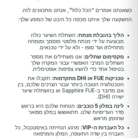
כשאנחנו אומרים "הכל כלול", אנחנו מתכוונים לזה.
ההשקעה שלך איתנו מכסה כל היבט של המסע שלך:
הליך בהובלת מנתח:
השתלת השיער כולה
מבוצעת על ידי מנתח פלסטי מוסמך ומומחה
מתחילתו ועד סופו - ולא על ידי טכנאים.
מקסימום שתלים:
אנו משתילים את מספר
השתלים המרבי האפשרי עבור המקרה שלך
בטיפול אחד כדי להשיג צפיפות אופטימלית.
טכניקות FUE או DHI מתקדמות:
תקבלו את
הטכנולוגיה הטובה ביותר עבור הצרכים שלכם, בין
אם מדובר ב-Sapphire FUE או בהשתלת שיער
ישירה (DHI).
לינה במלון 5 כוכבים:
הנוחות שלכם היא בראש
סדר העדיפויות שלנו. תתאוששו במלון מפואר
שהוזמן מראש.
כל העברות ה-VIP:
מרגע הנחיתה באיסטנבול, כל
העברה בין שדה התעופה, המלון והמרפאה