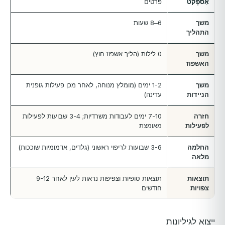
אַספֶּקט
פרטים
משך
6–8 שעות
התהליך
משך
0 לילות (הליך אשפוז חוץ)
האשפוז
משך
1-2 ימים (מומלץ מנוחה, לאחר מכן פעילות גופנית
הניידות
עדינה)
חזרה
7-10 ימים לעבודות משרדיות; 3-4 שבועות לפעילות
לפעילות
מאומצת
החלמה
3-6 שבועות לריפוי ראשוני (גלדים, אדמומיות שוככות)
מלאה
תוצאות
תוצאות סופיות וצפיפות נראות לעין לאחר 9-12
צפויות
חודשים
ייצוא לגיליונות