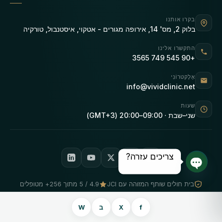
בקרו אותנו
בלוק 2, מס' 14, אירופה מגורים - אטקוי, איסטנבול, טורקיה
התקשרו אלינו
+90 545 749 3565
אֶלֶקטרוֹנִי
info@vividclinic.net
שעות
שני–שבת · 09:00–20:00 (GMT+3)
צריכים עזרה?
צ'אט פתוח
בית חולים שותף המזוהה עם JCI
4.9 / 5 מתוך 256+ מטופלים
f
X
ב
W
דברו איתנו בוואטסאפ